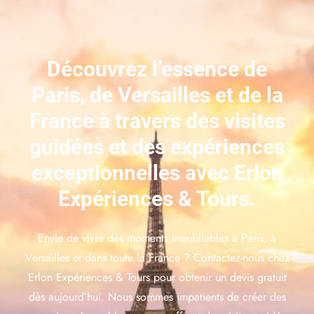
Découvrez l’essence de
Paris, de Versailles et de la
France à travers des visites
guidées et des expériences
exceptionnelles avec Erlon
Expériences & Tours.
Envie de vivre des moments inoubliables à Paris, à
Versailles et dans toute la France ? Contactez-nous chez
Erlon Expériences & Tours pour obtenir un devis gratuit
dès aujourd’hui. Nous sommes impatients de créer des